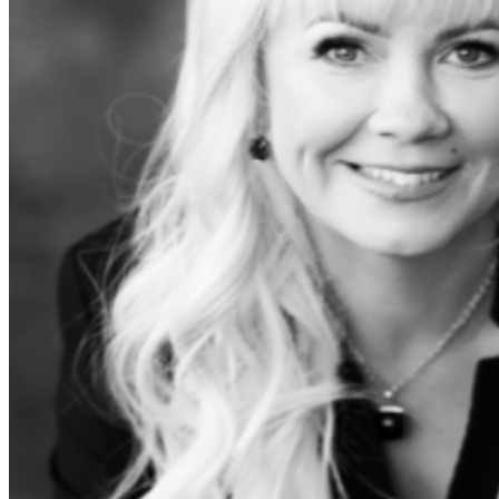
Kontakt
Avaleht
Koolitused
Kalender
Konsultatsioonid
Loe