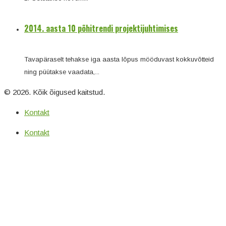
2014. aasta 10 põhitrendi projektijuhtimises
Tavapäraselt tehakse iga aasta lõpus mööduvast kokkuvõtteid
ning püütakse vaadata,...
© 2026. Kõik õigused kaitstud.
Kontakt
Kontakt