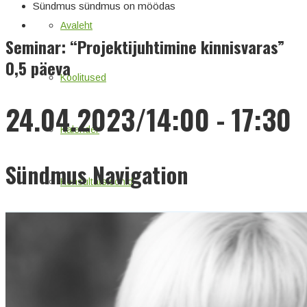
Sündmus sündmus on möödas
Avaleht
Seminar: “Projektijuhtimine kinnisvaras”
0,5 päeva
Koolitused
24.04.2023/14:00
-
17:30
Kalender
Sündmus Navigation
Konsultatsioonid
Loe
Meist