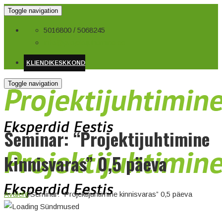
Toggle navigation
5016800 / 5068245
info@projektijuhtimine.ee
KLIENDIKESKKOND
Toggle navigation
Seminar: “Projektijuhtimine
kinnisvaras” 0,5 päeva
Avaleht
/
Seminar: “Projektijuhtimine kinnisvaras” 0,5 päeva