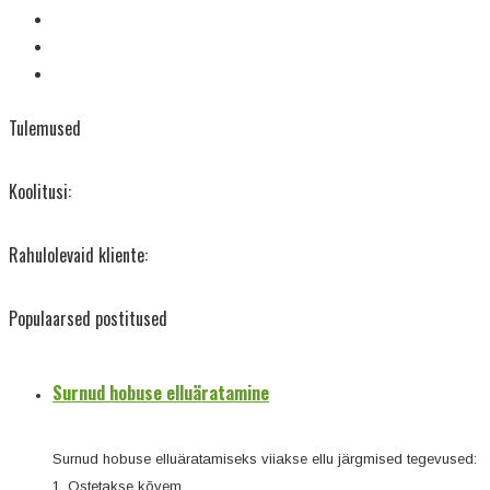
Tulemused
Koolitusi:
Rahulolevaid kliente:
Populaarsed postitused
Surnud hobuse elluäratamine
Surnud hobuse elluäratamiseks viiakse ellu järgmised tegevused:
1. Ostetakse kõvem...