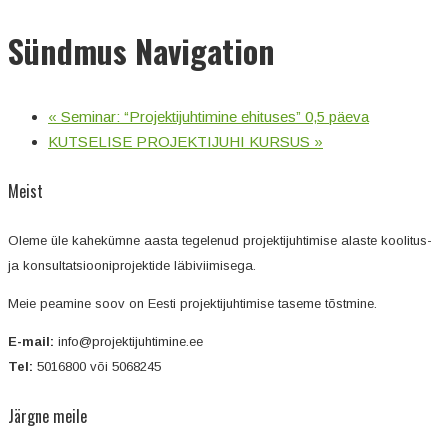
Sündmus Navigation
«
Seminar: “Projektijuhtimine ehituses” 0,5 päeva
KUTSELISE PROJEKTIJUHI KURSUS
»
Meist
Oleme üle kahekümne aasta tegelenud projektijuhtimise alaste koolitus-
ja konsultatsiooniprojektide läbiviimisega.
Meie peamine soov on Eesti projektijuhtimise taseme tõstmine.
E-mail:
info@projektijuhtimine.ee
Tel:
5016800 või 5068245
Järgne meile